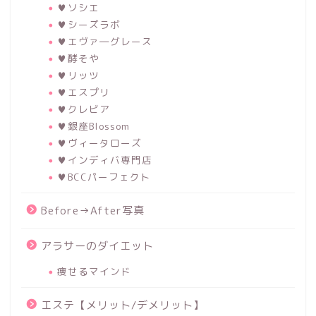
♥ソシエ
♥シーズラボ
♥エヴァ―グレース
♥酵そや
♥リッツ
♥エスプリ
♥クレビア
♥銀座Blossom
♥ヴィータローズ
♥インディバ専門店
♥BCCパーフェクト
Before→After写真
アラサーのダイエット
痩せるマインド
エステ【メリット/デメリット】