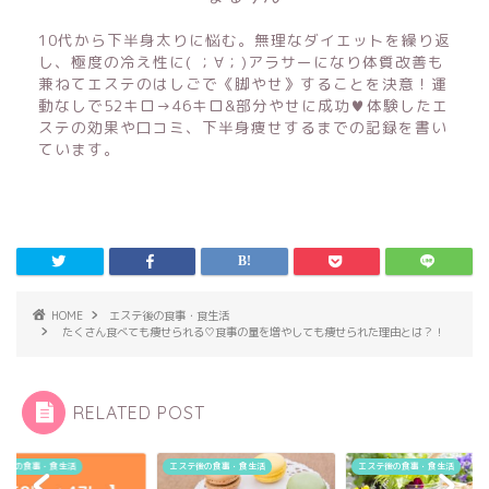
10代から下半身太りに悩む。無理なダイエットを繰り返
し、極度の冷え性に( ；∀；)アラサーになり体質改善も
兼ねてエステのはしごで《脚やせ》することを決意！運
動なしで52キロ→46キロ&部分やせに成功♥体験したエ
ステの効果や口コミ、下半身痩せするまでの記録を書い
ています。
HOME
エステ後の食事・食生活
たくさん食べても痩せられる♡食事の量を増やしても痩せられた理由とは？！
RELATED POST
テ後の食事・食生活
エステ後の食事・食生活
エステ後の食事・食生活