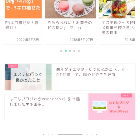
められない！お菓子の
エステ後２～３時間は
エステ後の注意点を
食い(￣▽￣;)
《食事を控えるべき》本
解説！OKな食事・N
当の理由
食事はコレ！
2018年8月27日
2018年9月10日
2019年6
晩年ダイエッターだった私がエステで－
6キロ痩せて、脚やせできた理由
はてなブログからWordPressに引っ越
しました♥羽田空...