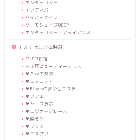
エンダモロジー
インディバ
ハイパーナイフ
サーモシェイプDEEP
エンダモロジー・アライアンス
エステはしご体験談
♡IDM新宿
♡加圧ビューティーテラス
♥たかの友梨
♥エタニティ
♥Bloomの脚やせエステ
♥ソシエ
♥シーズラボ
♥エヴァ―グレース
♥酵そや
♥リッツ
♥エスプリ