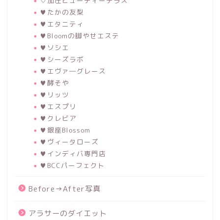
♡加圧ビューティーテラス
♥たかの友梨
♥エタニティ
♥Bloomの脚やせエステ
♥ソシエ
♥シーズラボ
♥エヴァ―グレース
♥酵そや
♥リッツ
♥エスプリ
♥クレビア
♥銀座Blossom
♥ヴィータローズ
♥インディバ専門店
♥BCCパーフェクト
Before→After写真
アラサーのダイエット